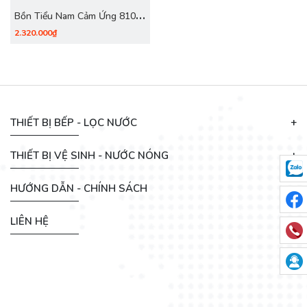
Bồn Tiểu Nam Cảm Ứng 810
Trắng
2.320.000₫
THIẾT BỊ BẾP - LỌC NƯỚC
THIẾT BỊ VỆ SINH - NƯỚC NÓNG
HƯỚNG DẪN - CHÍNH SÁCH
LIÊN HỆ