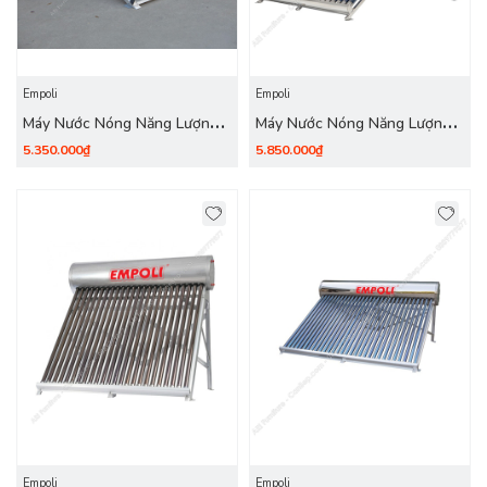
Empoli
Empoli
Máy Nước Nóng Năng Lượng
Máy Nước Nóng Năng Lượng
Mặt Trời Empoli 180 Lít (18
Mặt Trời Empoli 200 Lít (20
5.350.000₫
5.850.000₫
Ống) inox 304
Ống) inox 304
Empoli
Empoli