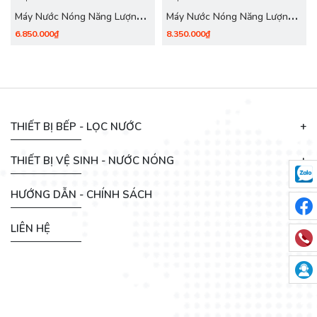
Máy Nước Nóng Năng Lượng
Máy Nước Nóng Năng Lượng
Mặt Trời Empoli 240 Lít (24
Mặt Trời Empoli 300 Lít (30
6.850.000₫
8.350.000₫
Ống) inox 304
Ống) inox 304
THIẾT BỊ BẾP - LỌC NƯỚC
THIẾT BỊ VỆ SINH - NƯỚC NÓNG
HƯỚNG DẪN - CHÍNH SÁCH
LIÊN HỆ