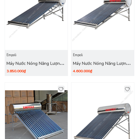
Empoli
Empoli
Máy Nước Nóng Năng Lượng
Máy Nước Nóng Năng Lượng
Mặt Trời Empoli 120 Lít (12
Mặt Trời Empoli 150 Lít (15
3.850.000₫
4.600.000₫
Ống) inox 304
Ống) inox 304