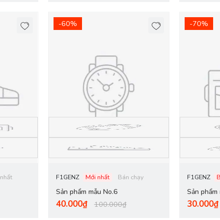
-60%
-70%
 nhất
F1GENZ
Mới nhất
Bán chạy
F1GENZ
Sản phẩm mẫu No.6
Sản phẩm 
40.000₫
30.000₫
100.000₫