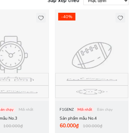
Sắp xếp theo
-40%
Bán chạy
Mới nhất
F1GENZ
Mới nhất
Bán chạy
mẫu No.3
Sản phẩm mẫu No.4
60.000₫
100.000₫
100.000₫