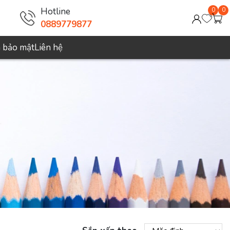
Hotline
0
0
0889779877
h bảo mật
Liên hệ