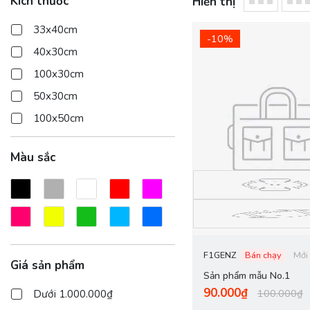
Kích thước
Hiển thị
33x40cm
-10%
40x30cm
100x30cm
50x30cm
100x50cm
Màu sắc
F1GENZ
Bán chạy
Mới
Giá sản phẩm
Sản phẩm mẫu No.1
90.000₫
100.000₫
Dưới 1.000.000₫