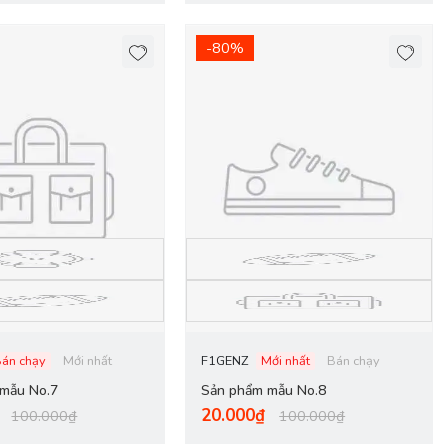
-80%
Bán chạy
Mới nhất
F1GENZ
Mới nhất
Bán chạy
mẫu No.7
Sản phẩm mẫu No.8
20.000₫
100.000₫
100.000₫