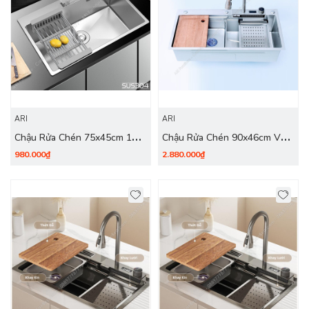
ARI
ARI
Chậu Rửa Chén 75x45cm 1
Chậu Rửa Chén 90x46cm Vòi
Hộc Dày 2.2mm - inox 304
Nhiệt Độ Dày 3.0mm - inox
980.000₫
2.880.000₫
304