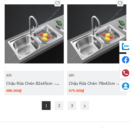
ARI
ARI
Chậu Rửa Chén 82x45cm -
Chậu Rửa Chén 78x43cm -
inox 304
inox 304
685.000₫
575.000₫
1
2
3