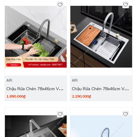
ARI
ARI
Chậu Rửa Chén 78x46cm Vòi
Chậu Rửa Chén 78x46cm Vòi
Thác Dày 3.0mm - inox 201
Thác Dày 4.0mm - inox 304
1.890.000₫
2.290.000₫
Nano Đen