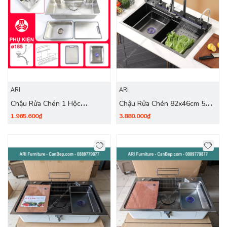
ARI
ARI
Chậu Rửa Chén 1 Hộc
Chậu Rửa Chén 82x46cm 5
80x50cm Giỏ Khay Thớt - inox
Phím Dày 3.0mm - inox 304
1.965.600₫
3.880.000₫
304
Nano Đen