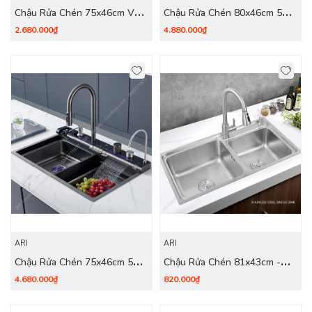
Chậu Rửa Chén 75x46cm Vòi
Chậu Rửa Chén 80x46cm 5
Nhiệt Độ + Vắt Dao Dày
Phím PREMIUM Dày 3.0mm -
2.680.000₫
4.880.000₫
3.0mm - inox 304 Nano Đen
inox 304 Nano Đen
ARI
ARI
Chậu Rửa Chén 75x46cm 5
Chậu Rửa Chén 81x43cm -
Phím PREMIUM Dày 3.0mm -
inox 304
4.680.000₫
820.000₫
inox 304 Nano Đen