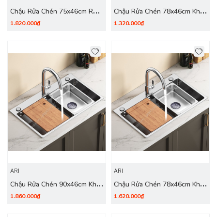
Chậu Rửa Chén 75x46cm Rổ
Chậu Rửa Chén 78x46cm Khay
Thớt Dày 3.0mm - inox 304
Thớt Dày 3.0mm - inox 201
1.820.000₫
1.320.000₫
Nano Đen
ARI
ARI
Chậu Rửa Chén 90x46cm Khay
Chậu Rửa Chén 78x46cm Khay
Thớt Dày 3.0mm - inox 304
Thớt Dày 4.0mm - inox 304
1.860.000₫
1.620.000₫