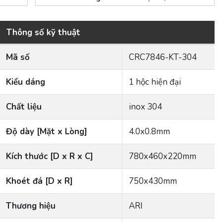
Thông số kỹ thuật
Mã số
CRC7846-KT-304
Kiểu dáng
1 hộc hiện đại
Chất liệu
inox 304
Độ dày [Mặt x Lòng]
4.0x0.8mm
Kích thước [D x R x C]
780x460x220mm
Khoét đá [D x R]
750x430mm
Thương hiệu
ARI