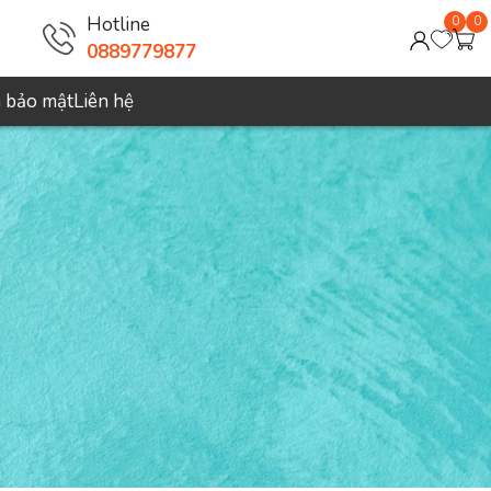
Hotline
0
0
0889779877
h bảo mật
Liên hệ