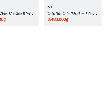
ARI
 Chén 80x46cm 5 Phím
Chậu Rửa Chén 75x46cm 5 Phím
00₫
3.480.000₫
 - inox 304 Nano Đen
Dày 3.0mm - inox 304 Nano Đen