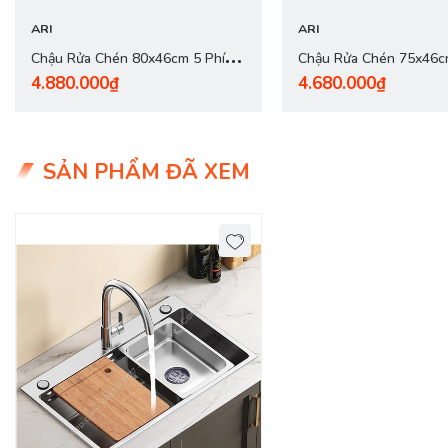
ARI
ARI
Chậu Rửa Chén 80x46cm 5 Phím
Chậu Rửa Chén 75x46c
4.880.000₫
4.680.000₫
PREMIUM Dày 3.0mm - inox 304
PREMIUM Dày 3.0mm - 
Nano Đen
Nano Đen
SẢN PHẨM ĐÃ XEM