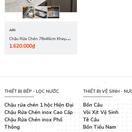
Phụ Kiện Gồm: Chậu Rửa
ARI
Chậu Rửa Chén 78x46cm Khay
1.620.000₫
Thớt Dày 4.0mm - inox 304
THIẾT BỊ BẾP - LỌC NƯỚC
THIẾT BỊ VỆ SINH - N
Chậu rửa chén 1 hộc Hiện Đại
Bồn Cầu
Chậu Rửa Chén inox Cao Cấp
Vòi Xịt Vệ Sinh
Chậu Rửa Chén inox Phổ
Tê Cầu
Thông
Bồn Tiểu Nam