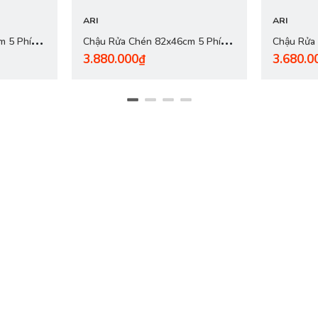
ARI
ARI
m 5 Phím
Chậu Rửa Chén 82x46cm 5 Phím
Chậu Rửa
3.880.000₫
3.680.0
inox 304
Dày 3.0mm - inox 304 Nano Đen
Dày 3.0mm