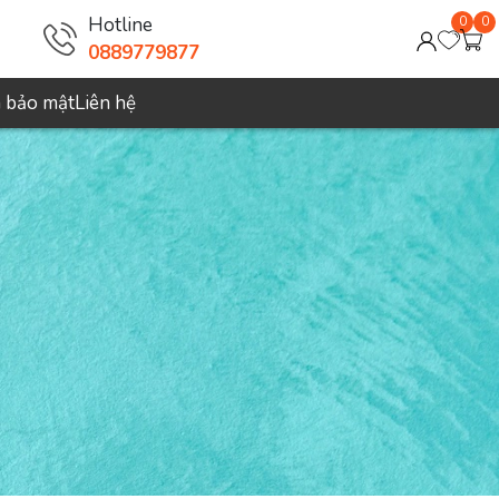
Hotline
0
0
0889779877
h bảo mật
Liên hệ