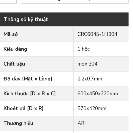
Thông số kỹ thuật
Mã số
CRC6045-1H304
Kiểu dáng
1 hộc
Chất liệu
inox 304
Độ dày [Mặt x Lòng]
2.2x0.7mm
Kích thước [D x R x C]
600x450x220mm
Khoét đá [D x R]
570x420mm
Thương hiệu
ARI